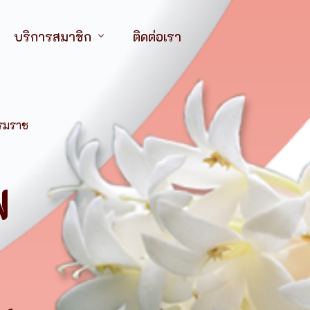
บริการสมาชิก
ติดต่อเรา
ไทยฯ
จุลสารออนไลน์
ทยฯ สาขาภาคตะวันออกเฉียงเหนือ
วารสารออนไลน์
บรมราช
กำหนดการป
ไทยฯ สาขาภาคตะวันออก
บริการการประชุม อบรม สัมมนา
รายละเอียด
ทยฯ สาขาภาคใต้
ทุนวิจัย
พ
สภาการพยาบาล
ระเบียบกา
ทุนอบรมสัมนา
คณะกรรมการอำนวยการ
สมาคมศิษย์เก่าพยาบา
สังกัดสำนักงานคณะก
การตรวจสอบสมาชิกภาพ (สาขาภาคเหนือ)
กรรมการอำนวยการกิตติมศักดิ์
สหภาพพยาบาลแห่งป
สถาบันการศึกษาเอก
ตารางกำหน
่
ประชาสัมพันธ์/จดหมายข่าว
กรรมการที่ปรึกษา
ชมรมนิสิตนักศึกษาพ
สังกัดสถาบันพระบร
เหตุการณ์ส
ฯ สาขาภาคเหนือ
สมาคมพยาบาลจิตเวช