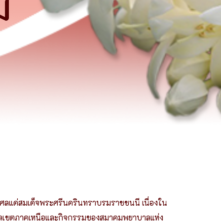
ม
เครือข่ายพยาบาลเพื่
กุศลแด่สมเด็จพระศรีนครินทราบรมราชชนนี เนื่องใน
าลเขตภาคเหนือและกิจกรรมของสมาคมพยาบาลแห่ง