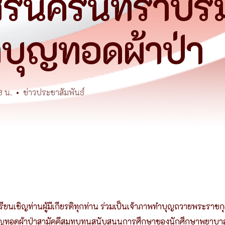
ศรีนครินทราบร
เว็บไซต์เดิม
บุญทอดผ้าป่า
8 น.
ข่าวประชาสัมพันธ์
นเชิญท่านผู้มีเกียรติทุกท่าน ร่วมเป็นเจ้าภาพทำบุญถวายพระราช
ญทอดผ้าป่าสามัคคีสมทบทุนสนับสนุนการศึกษาของนักศึกษาพยาบ