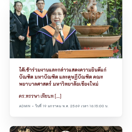
ได้เข้าร่วมงานและกล่าวแสดงความยินดีแก่
บัณฑิต มหาบัณฑิต และดุษฏีบัณฑิต คณะ
พยาบาลศาสตร์ มหาวิทยาลัยเชียงใหม่
ดร.หรรษา เทียนท […]
ADMIN
วันที่ 19 มกราคม พ.ศ. 2569 เวลา 16:15:00 น.