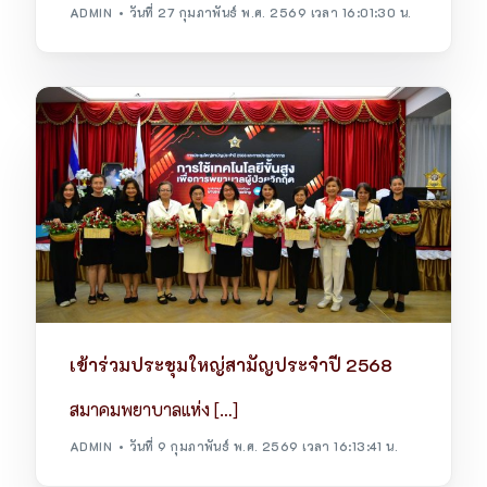
ADMIN
วันที่ 27 กุมภาพันธ์ พ.ศ. 2569 เวลา 16:01:30 น.
เข้าร่วมประชุมใหญ่สามัญประจำปี 2568
สมาคมพยาบาลแห่ง […]
ADMIN
วันที่ 9 กุมภาพันธ์ พ.ศ. 2569 เวลา 16:13:41 น.