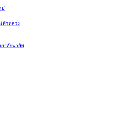
ม่
ม่ฟ้าหลวง
ยาลัยพายัพ