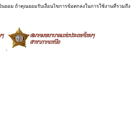
ยินยอม ถ้าคุณยอมรับเงื่อนไขการข้อตกลงในการใช้งานที่รวมถึง