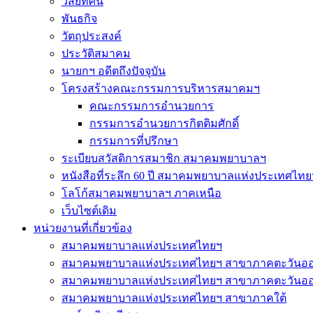
วิสัยทัศน์
พันธกิจ
วัตถุประสงค์
ประวัติสมาคม
นายกฯ อดีตถึงปัจจุบัน
โครงสร้างคณะกรรมการบริหารสมาคมฯ
คณะกรรมการอำนวยการ
กรรมการอำนวยการกิตติมศักดิ์
กรรมการที่ปรึกษา
ระเบียบสวัสดิการสมาชิก สมาคมพยาบาลฯ
หนังสือที่ระลึก 60 ปี สมาคมพยาบาลแห่งประเทศไท
โลโก้สมาคมพยาบาลฯ ภาคเหนือ
เว็บไซต์เดิม
หน่วยงานที่เกี่ยวข้อง
สมาคมพยาบาลแห่งประเทศไทยฯ
สมาคมพยาบาลแห่งประเทศไทยฯ สาขาภาคตะวันออก
สมาคมพยาบาลแห่งประเทศไทยฯ สาขาภาคตะวันอ
สมาคมพยาบาลแห่งประเทศไทยฯ สาขาภาคใต้