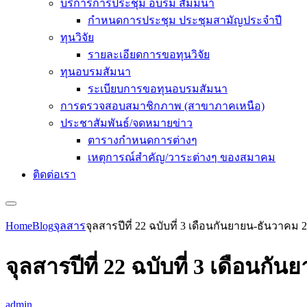
บริการการประชุม อบรม สัมมนา
กำหนดการประชุม ประชุมสามัญประจำปี
ทุนวิจัย
รายละเอียดการขอทุนวิจัย
ทุนอบรมสัมนา
ระเบียบการขอทุนอบรมสัมนา
การตรวจสอบสมาชิกภาพ (สาขาภาคเหนือ)
ประชาสัมพันธ์/จดหมายข่าว
ตารางกำหนดการต่างๆ
เหตุการณ์สำคัญ/วาระต่างๆ ของสมาคม
ติดต่อเรา
Home
Blog
จุลสาร
จุลสารปีที่ 22 ฉบับที่ 3 เดือนกันยายน-ธันวาคม 
จุลสารปีที่ 22 ฉบับที่ 3 เดือนก
admin