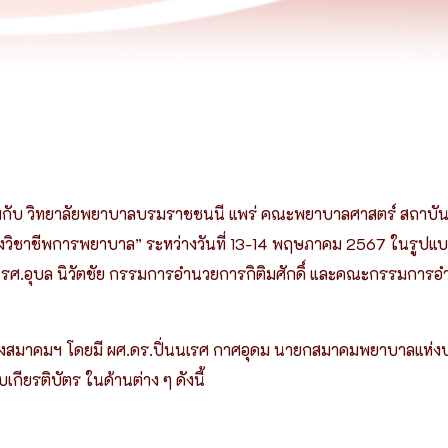
เว็บไซต์เดิม
มกับ วิทยาลัยพยาบาลบรมราชชนนี แพร่ คณะพยาบาลศาสตร์ สถาบั
าของวิชาชีพการพยาบาล” ระหว่างวันที่ 13-14 พฤษภาคม 2567 ในรูปแบ
 รศ.อุบล นิวัตชัย กรรมการอำนวยการกิติมศักดิ์ และคณะกรรมก
ของสมาคมฯ โดยมี ผศ.ดร.ปิ่นนเรศ กาศอุดม นายกสมาคมพยาบาลแห่งป
ยรติบัตร ในด้านต่าง ๆ ดังนี้