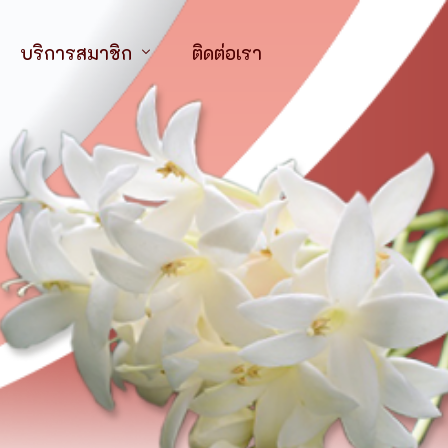
บริการสมาชิก
ติดต่อเรา
ไทยฯ
จุลสารออนไลน์
ทยฯ สาขาภาคตะวันออกเฉียงเหนือ
วารสารออนไลน์
กำหนดการป
ไทยฯ สาขาภาคตะวันออก
บริการการประชุม อบรม สัมมนา
รายละเอียด
ทยฯ สาขาภาคใต้
ทุนวิจัย
สภาการพยาบาล
ระเบียบกา
ทุนอบรมสัมนา
คณะกรรมการอำนวยการ
สมาคมศิษย์เก่าพยาบา
สังกัดสำนักงานคณะก
การตรวจสอบสมาชิกภาพ (สาขาภาคเหนือ)
กรรมการอำนวยการกิตติมศักดิ์
สหภาพพยาบาลแห่งป
สถาบันการศึกษาเอก
ตารางกำหน
ประชาสัมพันธ์/จดหมายข่าว
กรรมการที่ปรึกษา
ชมรมนิสิตนักศึกษาพ
สังกัดสถาบันพระบร
เหตุการณ์ส
ฯ สาขาภาคเหนือ
สมาคมพยาบาลจิตเวช