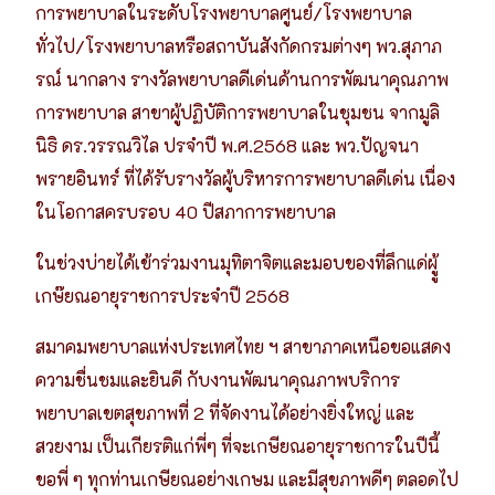
การพยาบาลในระดับโรงพยาบาลศูนย์/โรงพยาบาล
ทั่วไป/โรงพยาบาลหรือสถาบันสังกัดกรมต่างๆ พว.สุภาภ
รณ์ นากลาง รางวัลพยาบาลดีเด่นด้านการพัฒนาคุณภาพ
การพยาบาล สาขาผู้ปฏิบัติการพยาบาลในชุมชน จากมูลิ
นิธิ ดร.วรรณวิไล ปรจำปี พ.ศ.2568 และ พว.ปัญจนา
พรายอินทร์ ที่ได้รับรางวัลผู้บริหารการพยาบาลดีเด่น เนื่อง
ในโอกาสครบรอบ 40 ปีสภาการพยาบาล
ในช่วงบ่ายได้เข้าร่วมงานมุทิตาจิตและมอบของที่ลึกแด่ผูู้
เกษ๊ยณอายุราชการประจำปี 2568
สมาคมพยาบาลแห่งประเทศไทย ฯ สาขาภาคเหนือขอแสดง
ความชื่นชมและยินดี กับงานพัฒนาคุณภาพบริการ
พยาบาลเขตสุขภาพที่ 2 ที่จัดงานได้อย่างยิ่งใหญ่ และ
สวยงาม เป็นเกียรติแก่พี่ๆ ที่จะเกษียณอายุราชการในปีนี้
ขอพี่ ๆ ทุกท่านเกษียณอย่างเกษม และมีสุขภาพดีๆ ตลอดไป