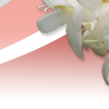
ร
เครือข่ายพยาบาลเพื่