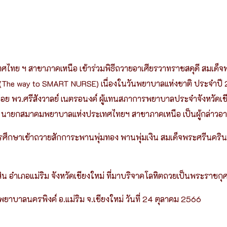
ไทย ฯ สาขาภาคเหนือ เข้าร่วมพิธีถวายอาเศียรวาทราชสดุดี สมเด
ูง (The way to SMART NURSE) เนื่องในวันพยาบาลแห่งชาติ ประจำปี
งน้อย พว.ศรีสังวาลย์ เนตรอนงค์ ผู้แทนสภาการพยาบาลประจำจังหวั
ุดม นายกสมาคมพยาบาลแห่งประเทศไทยฯ สาขาภาคเหนือ เป็นผู้กล่าวอา
ารศึกษาเข้าถวายสักการะพานพุ่มทอง พานพุ่มเงิน สมเด็จพระศรีนค
กสิน อำเภอแม่ริม จังหวัดเชียงใหม่ ที่มาบริจาคโลหิตถวยเป็นพระราช
าบาลนครพิงค์ อ.แม่ริม จ.เชียงใหม่ วันที่ 24 ตุลาคม 2566