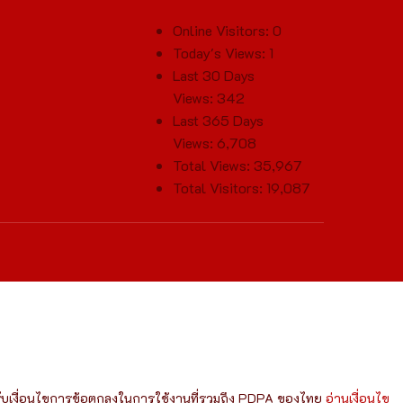
Online Visitors:
0
Today's Views:
1
Last 30 Days
Views:
342
Last 365 Days
Views:
6,708
Total Views:
35,967
Total Visitors:
19,087
มรับเงื่อนไขการข้อตกลงในการใช้งานที่รวมถึง PDPA ของไทย
อ่านเงื่อนไข