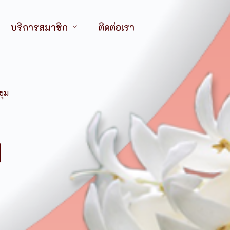
บริการสมาชิก
ติดต่อเรา
ไทยฯ
จุลสารออนไลน์
ทยฯ สาขาภาคตะวันออกเฉียงเหนือ
วารสารออนไลน์
ชุม
กำหนดการป
ไทยฯ สาขาภาคตะวันออก
บริการการประชุม อบรม สัมมนา
รายละเอียด
ทยฯ สาขาภาคใต้
ทุนวิจัย
ท
สภาการพยาบาล
ระเบียบกา
ทุนอบรมสัมนา
คณะกรรมการอำนวยการ
สมาคมศิษย์เก่าพยาบา
สังกัดสำนักงานคณะก
การตรวจสอบสมาชิกภาพ (สาขาภาคเหนือ)
กรรมการอำนวยการกิตติมศักดิ์
สหภาพพยาบาลแห่งป
สถาบันการศึกษาเอก
ตารางกำหน
ประชาสัมพันธ์/จดหมายข่าว
กรรมการที่ปรึกษา
ชมรมนิสิตนักศึกษาพ
สังกัดสถาบันพระบร
เหตุการณ์ส
ฯ สาขาภาคเหนือ
สมาคมพยาบาลจิตเวช