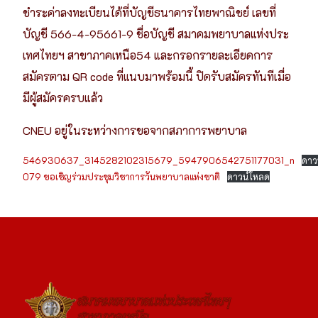
ชำระค่าลงทะเบียนได้ที่บัญชีธนาคารไทยพาณิชย์ เลขที่
บัญชี 566-4-95661-9 ชื่อบัญชี สมาคมพยาบาลแห่งประ
เทศไทยฯ สาขาภาคเหนือ54 และกรอกรายละเอียดการ
สมัครตาม QR code ที่แนบมาพร้อมนี้ ปิดรับสมัครทันทีเมื่อ
มีผู้สมัครครบแล้ว
CNEU อยู่ในระหว่างการขอจากสภาการพยาบาล
546930637_3145282102315679_5947906542751177031_n
ดาว
079 ขอเชิญร่วมประชุมวิชาการวันพยาบาลแห่งชาติ
ดาวน์โหลด